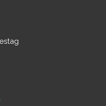
estag
!